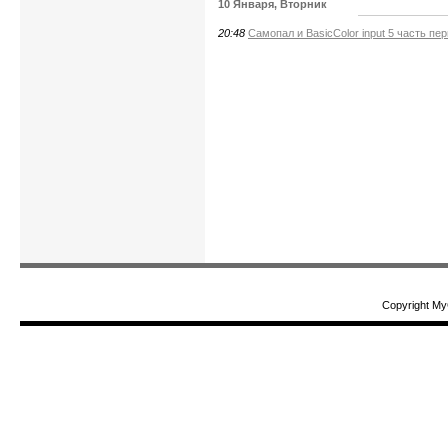
10 Января, Вторник
20:48
Самопал и BasicColor input 5 часть пе
Copyright My