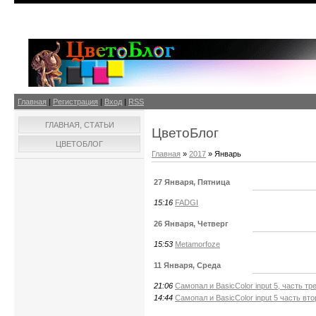
Главная
|
Регистрация
|
Вход
|
RSS
ГЛАВНАЯ, СТАТЬИ
ЦветоБлог
ЦВЕТОБЛОГ
Главная
»
2017
»
Январь
27 Января, Пятница
15:16
FADGI
26 Января, Четверг
15:53
Metamorfoze
11 Января, Среда
21:06
Самопал и BasicColor input 5, часть тр
14:44
Самопал и BasicColor input 5 часть вто